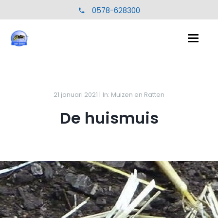
0578-628300
21 januari 2021 |
In: Muizen en Ratten
De huismuis